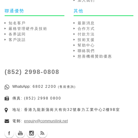
加入我們
聯通優勢
其他
知名客戶
最新消息
嚴格管理硬件及技術
合作方式
各界認同
付款方法
客戶說話
技術支援
幫助中心
聯絡我們
慈善機構贊助優惠
(852) 2998-0808
WhatsApp
: 6802 2200
(售前查詢)
傳真: (852) 2998 0800
地址: 香港九龍新蒲崗大有街32號泰力工業中心2樓9B室
電郵:
enquiry@communilink.net