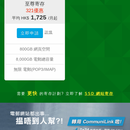
至尊寄存
321優惠
1,725
平均 HK$
/月起
詳情
立即申請
800GB 網頁空間
8,000GB 電郵總容量
無限 電郵(POP3/IMAP)
更快
需要
的寄存計劃? 立即了解
SSD 網站寄存