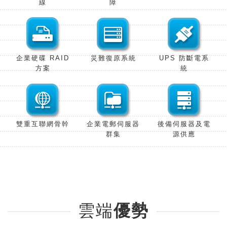
線
障
企業硬碟 RAID
災難復原系
統
UPS 防斷電系
方
案
統
雙重互聯網骨
幹
企業電郵伺服器
後備伺服器及電
群
集
源供
應
雲端
優勢