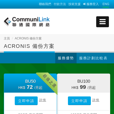
聯絡我們
付款方法
技術支援
服務登入
ENG
主頁
ACRONIS 備份方案
ACRONIS 備份方案
服務優勢
服務計劃比較表
超值之選
BU50
BU100
72
99
HK$
/月起
HK$
/月起
詳情
詳情
立即申請
立即申請