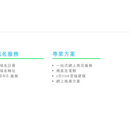
域名服務
專業方案
域名註冊
一站式網上商店服務
域名轉址
傳真至電郵
DNS 服務
cDrive雲端硬碟
網上推廣方案