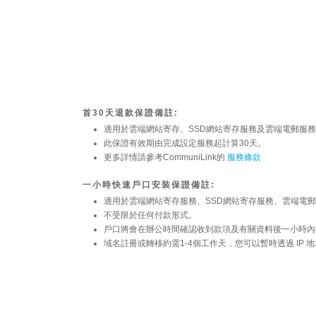
首30天退款保證備註:
適用於雲端網站寄存、SSD網站寄存服務及雲端電郵服
此保證有效期由完成設定服務起計算30天。
更多詳情請參考CommuniLink的
服務條款
一小時快速戶口安裝保證備註:
適用於雲端網站寄存服務、SSD網站寄存服務、雲端電郵服務
不受限於任何付款形式。
戶口將會在辦公時間確認收到款項及有關資料後一小時內
域名註冊或轉移約需1-4個工作天，您可以暫時透過 IP