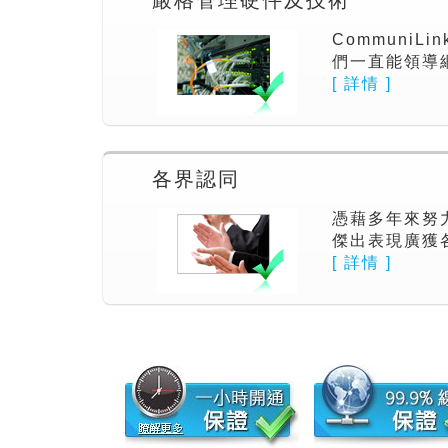
嚴格管理硬件及技術
Communi
們一直能領導
[ 詳情 ]
各界認同
憑藉多年來努力
傑出表現廣獲
[ 詳情 ]