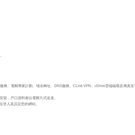
務。
、電郵專家計劃、域名轉址、DNS服務、CLink VPN、cDrive雲端磁碟及傳真
安裝，戶口資料會以電郵方式送達。
 地址登入及設定您的網站。