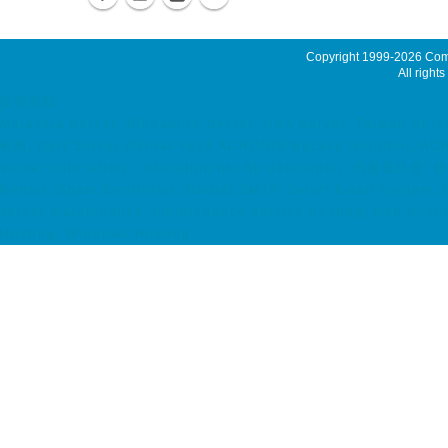
Copyright 1999-2026
Comm
All rights
監控電郵
Malaysia Server, Singapore Server, USA Server, Taiwan Serv
租用, Dell Server Rental 7x24 ACRONIS Backup Solution, AC
server colocation, colocation hk, hk datacenter, 伺服器託管
Rental, Spam Controller, Global SMTP, Smart Email System,
server maintenance, maintenance service hosting, web hosti
Hosting, Windows Hosting