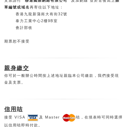
支票請付 "
聯通國際網絡有限公司
" 及加劃線 並於背後寫上
賬
單編號或域名
再寄往以下地址：
香港九龍新蒲崗大有街32號
泰力工業中心2樓9B室
會計部收
期票恕不接受
親身繳交
你可於一般辦公時間按上述地址親臨本公司繳款，我們接受現
金及支票。
信用咭
接受 VISA
及 Master
咭，在填表時可同時選擇
以信用咭即時付款。